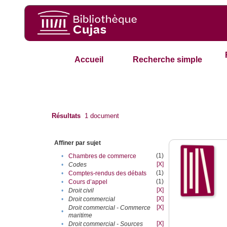
Accueil
Recherche simple
Résultats
1
document
Affiner par sujet
(1)
•
Chambres de commerce
[X]
•
Codes
(1)
•
Comptes-rendus des débats
(1)
•
Cours d’appel
[X]
•
Droit civil
[X]
•
Droit commercial
[X]
Droit commercial - Commerce
•
maritime
[X]
•
Droit commercial - Sources