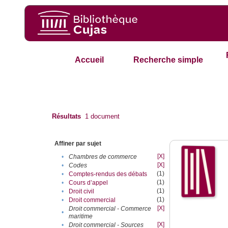
Accueil
Recherche simple
Résultats
1
document
Affiner par sujet
[X]
•
Chambres de commerce
[X]
•
Codes
(1)
•
Comptes-rendus des débats
(1)
•
Cours d’appel
(1)
•
Droit civil
(1)
•
Droit commercial
[X]
Droit commercial - Commerce
•
maritime
[X]
•
Droit commercial - Sources