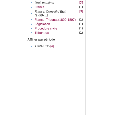
[X]
•
Droit maritime
(1)
•
France
[X]
France. Conseil d’Etat
•
(1799-....)
(1)
•
France. Tribunat (1800-1807)
(1)
•
Législation
(1)
•
Procédure civile
(1)
•
Tribunaux
Affiner par période
[X]
•
1789-1815