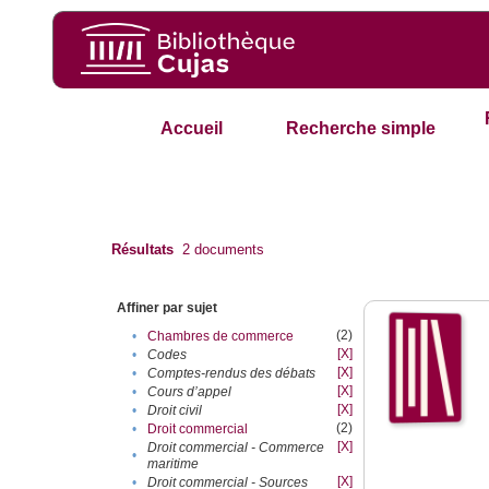
Accueil
Recherche simple
Résultats
2
documents
Affiner par sujet
(2)
•
Chambres de commerce
[X]
•
Codes
[X]
•
Comptes-rendus des débats
[X]
•
Cours d’appel
[X]
•
Droit civil
(2)
•
Droit commercial
[X]
Droit commercial - Commerce
•
maritime
[X]
•
Droit commercial - Sources