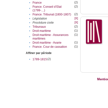
(2)
•
France
(2)
France. Conseil d’Etat
•
(1799-....)
(2)
•
France. Tribunat (1800-1807)
[X]
•
Législation
[X]
•
Procédure civile
(2)
•
Tribunaux
(1)
•
Droit maritime
(1)
Droit maritime - Assurances
•
maritimes
(1)
•
Droit maritime - Avarie
(1)
•
France. Cour de cassation
Affiner par période
(2)
•
1789-1815
Mentio