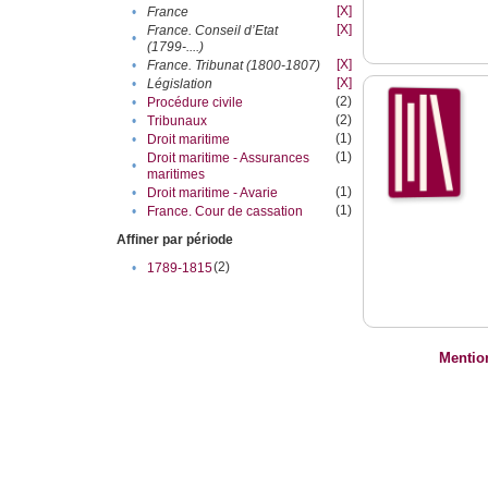
[X]
•
France
[X]
France. Conseil d’Etat
•
(1799-....)
[X]
•
France. Tribunat (1800-1807)
[X]
•
Législation
(2)
•
Procédure civile
(2)
•
Tribunaux
(1)
•
Droit maritime
(1)
Droit maritime - Assurances
•
maritimes
(1)
•
Droit maritime - Avarie
(1)
•
France. Cour de cassation
Affiner par période
(2)
•
1789-1815
Mentio