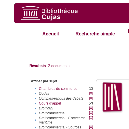
Accueil
Recherche simple
Résultats
2
documents
Affiner par sujet
(2)
•
Chambres de commerce
[X]
•
Codes
[X]
•
Comptes-rendus des débats
(2)
•
Cours d’appel
[X]
•
Droit civil
[X]
•
Droit commercial
[X]
Droit commercial - Commerce
•
maritime
[X]
•
Droit commercial - Sources