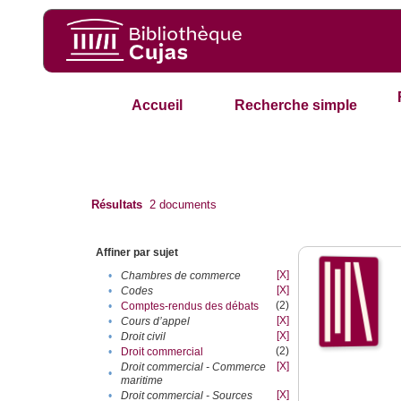
Accueil
Recherche simple
Résultats
2
documents
Affiner par sujet
[X]
•
Chambres de commerce
[X]
•
Codes
(2)
•
Comptes-rendus des débats
[X]
•
Cours d’appel
[X]
•
Droit civil
(2)
•
Droit commercial
[X]
Droit commercial - Commerce
•
maritime
[X]
•
Droit commercial - Sources