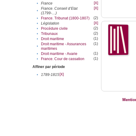
[X]
•
France
[X]
France. Conseil d’Etat
•
(1799-....)
(2)
•
France. Tribunat (1800-1807)
[X]
•
Législation
(2)
•
Procédure civile
(2)
•
Tribunaux
(1)
•
Droit maritime
(1)
Droit maritime - Assurances
•
maritimes
(1)
•
Droit maritime - Avarie
(1)
•
France. Cour de cassation
Affiner par période
[X]
•
1789-1815
Mentio