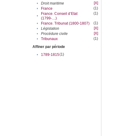
[X]
•
Droit maritime
(1)
•
France
(1)
France. Conseil d’Etat
•
(1799-....)
(1)
•
France. Tribunat (1800-1807)
[X]
•
Législation
[X]
•
Procédure civile
(1)
•
Tribunaux
Affiner par période
(1)
•
1789-1815