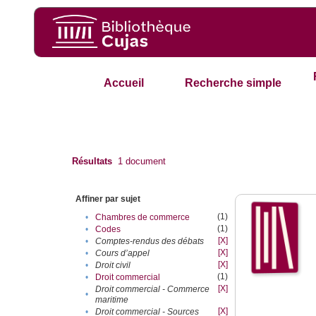
Accueil
Recherche simple
Résultats
1
document
Affiner par sujet
(1)
•
Chambres de commerce
(1)
•
Codes
[X]
•
Comptes-rendus des débats
[X]
•
Cours d’appel
[X]
•
Droit civil
(1)
•
Droit commercial
[X]
Droit commercial - Commerce
•
maritime
[X]
•
Droit commercial - Sources