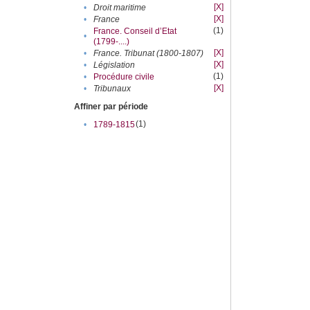
[X]
•
Droit maritime
[X]
•
France
(1)
France. Conseil d’Etat
•
(1799-....)
[X]
•
France. Tribunat (1800-1807)
[X]
•
Législation
(1)
•
Procédure civile
[X]
•
Tribunaux
Affiner par période
(1)
•
1789-1815