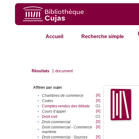
Accueil
Recherche simple
Résultats
1
document
Affiner par sujet
[X]
•
Chambres de commerce
[X]
•
Codes
(1)
•
Comptes-rendus des débats
[X]
•
Cours d’appel
(1)
•
Droit civil
[X]
•
Droit commercial
[X]
Droit commercial - Commerce
•
maritime
[X]
•
Droit commercial - Sources