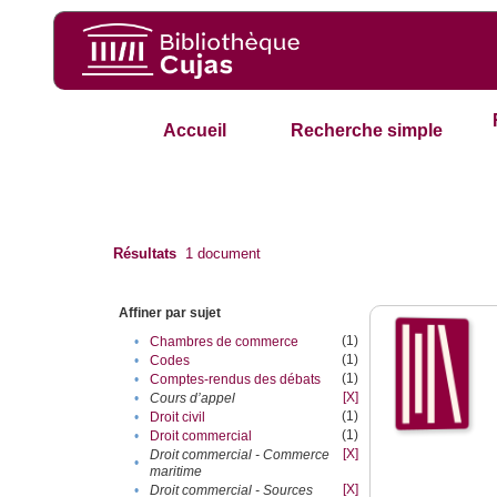
Accueil
Recherche simple
Résultats
1
document
Affiner par sujet
(1)
•
Chambres de commerce
(1)
•
Codes
(1)
•
Comptes-rendus des débats
[X]
•
Cours d’appel
(1)
•
Droit civil
(1)
•
Droit commercial
[X]
Droit commercial - Commerce
•
maritime
[X]
•
Droit commercial - Sources