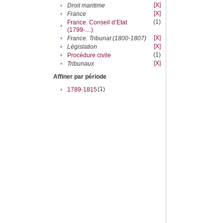
[X]
•
Droit maritime
[X]
•
France
(1)
France. Conseil d’Etat
•
(1799-....)
[X]
•
France. Tribunat (1800-1807)
[X]
•
Législation
(1)
•
Procédure civile
[X]
•
Tribunaux
Affiner par période
(1)
•
1789-1815