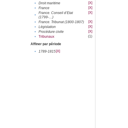
[X]
•
Droit maritime
[X]
•
France
[X]
France. Conseil d’Etat
•
(1799-....)
[X]
•
France. Tribunat (1800-1807)
[X]
•
Législation
[X]
•
Procédure civile
(1)
•
Tribunaux
Affiner par période
[X]
•
1789-1815