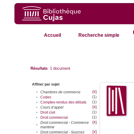
Accueil
Recherche simple
Résultats
1
document
Affiner par sujet
[X]
•
Chambres de commerce
(1)
•
Codes
(1)
•
Comptes-rendus des débats
[X]
•
Cours d’appel
(1)
•
Droit civil
(1)
•
Droit commercial
[X]
Droit commercial - Commerce
•
maritime
[X]
•
Droit commercial - Sources