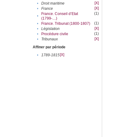
[X]
•
Droit maritime
[X]
•
France
(1)
France. Conseil d’Etat
•
(1799-....)
(1)
•
France. Tribunat (1800-1807)
[X]
•
Législation
(1)
•
Procédure civile
[X]
•
Tribunaux
Affiner par période
[X]
•
1789-1815