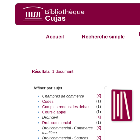
Accueil
Recherche simple
Résultats
1
document
Affiner par sujet
[X]
•
Chambres de commerce
(1)
•
Codes
(1)
•
Comptes-rendus des débats
(1)
•
Cours d’appel
[X]
•
Droit civil
(1)
•
Droit commercial
[X]
Droit commercial - Commerce
•
maritime
[X]
•
Droit commercial - Sources