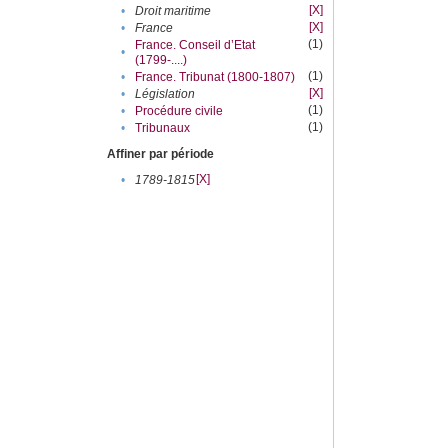
[X]
•
Droit maritime
[X]
•
France
(1)
France. Conseil d’Etat
•
(1799-....)
(1)
•
France. Tribunat (1800-1807)
[X]
•
Législation
(1)
•
Procédure civile
(1)
•
Tribunaux
Affiner par période
[X]
•
1789-1815