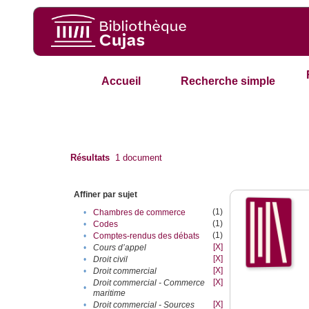
Accueil
Recherche simple
Résultats
1
document
Affiner par sujet
(1)
•
Chambres de commerce
(1)
•
Codes
(1)
•
Comptes-rendus des débats
[X]
•
Cours d’appel
[X]
•
Droit civil
[X]
•
Droit commercial
[X]
Droit commercial - Commerce
•
maritime
[X]
•
Droit commercial - Sources