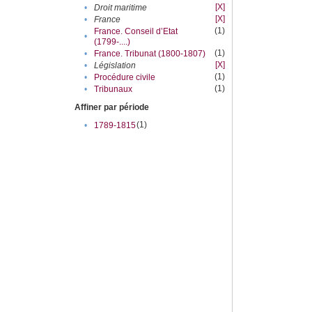
[X]
•
Droit maritime
[X]
•
France
(1)
France. Conseil d’Etat
•
(1799-....)
(1)
•
France. Tribunat (1800-1807)
[X]
•
Législation
(1)
•
Procédure civile
(1)
•
Tribunaux
Affiner par période
(1)
•
1789-1815