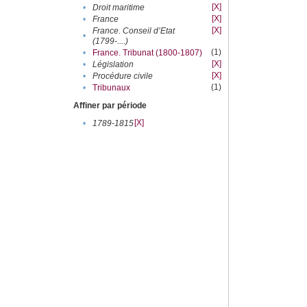
[X]
•
Droit maritime
[X]
•
France
[X]
France. Conseil d’Etat
•
(1799-....)
(1)
•
France. Tribunat (1800-1807)
[X]
•
Législation
[X]
•
Procédure civile
(1)
•
Tribunaux
Affiner par période
[X]
•
1789-1815