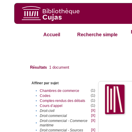
Accueil
Recherche simple
Résultats
1
document
Affiner par sujet
(1)
•
Chambres de commerce
(1)
•
Codes
(1)
•
Comptes-rendus des débats
(1)
•
Cours d’appel
[X]
•
Droit civil
[X]
•
Droit commercial
[X]
Droit commercial - Commerce
•
maritime
[X]
•
Droit commercial - Sources