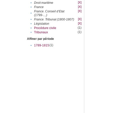
[X]
•
Droit maritime
[X]
•
France
[X]
France. Conseil d’Etat
•
(1799-....)
[X]
•
France. Tribunat (1800-1807)
[X]
•
Législation
(1)
•
Procédure civile
(1)
•
Tribunaux
Affiner par période
(1)
•
1789-1815