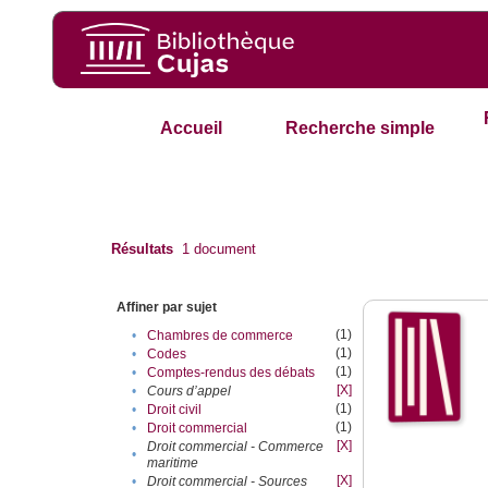
Accueil
Recherche simple
Résultats
1
document
Affiner par sujet
(1)
•
Chambres de commerce
(1)
•
Codes
(1)
•
Comptes-rendus des débats
[X]
•
Cours d’appel
(1)
•
Droit civil
(1)
•
Droit commercial
[X]
Droit commercial - Commerce
•
maritime
[X]
•
Droit commercial - Sources