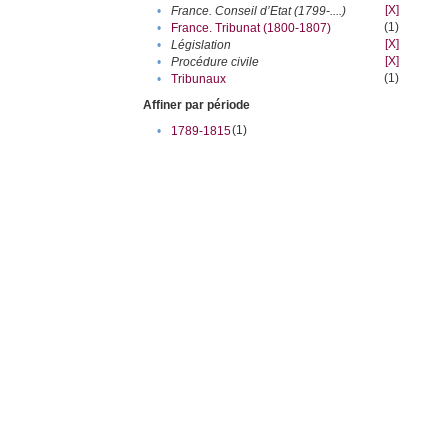
[X]
•
France. Conseil d’Etat (1799-....)
(1)
•
France. Tribunat (1800-1807)
[X]
•
Législation
[X]
•
Procédure civile
(1)
•
Tribunaux
Affiner par période
(1)
•
1789-1815