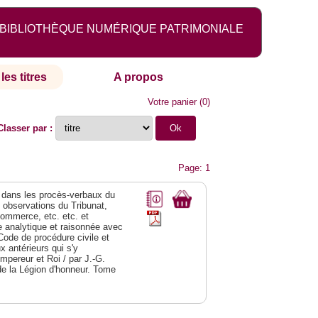
BIBLIOTHÈQUE NUMÉRIQUE PATRIMONIALE
les titres
A propos
Votre panier
(
0
)
Classer par :
Page: 1
dans les procès-verbaux du
s observations du Tribunat,
commerce, etc. etc. et
analytique et raisonnée avec
Code de procédure civile et
 antérieurs qui s'y
Empereur et Roi / par J.-G.
de la Légion d'honneur. Tome