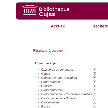
Accueil
Recherc
Résultats
1
document
Affiner par sujet
[X]
•
Chambres de commerce
(1)
•
Codes
[X]
•
Comptes-rendus des débats
[X]
•
Cours d’appel
(1)
•
Droit civil
[X]
•
Droit commercial
[X]
•
Droit commercial - Commerce maritime
[X]
•
Droit commercial - Sources
[X]
•
Droit maritime
[X]
•
France