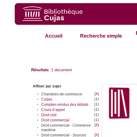
Accueil
Recherche simple
Résultats
1
document
Affiner par sujet
[X]
•
Chambres de commerce
(1)
•
Codes
(1)
•
Comptes-rendus des débats
(1)
•
Cours d’appel
(1)
•
Droit civil
(1)
•
Droit commercial
[X]
Droit commercial - Commerce
•
maritime
[X]
•
Droit commercial - Sources