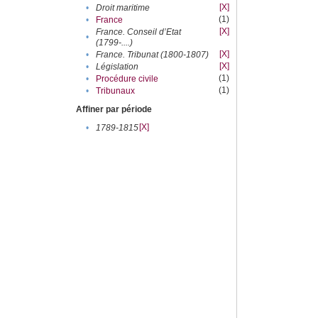
[X]
•
Droit maritime
(1)
•
France
[X]
France. Conseil d’Etat
•
(1799-....)
[X]
•
France. Tribunat (1800-1807)
[X]
•
Législation
(1)
•
Procédure civile
(1)
•
Tribunaux
Affiner par période
[X]
•
1789-1815