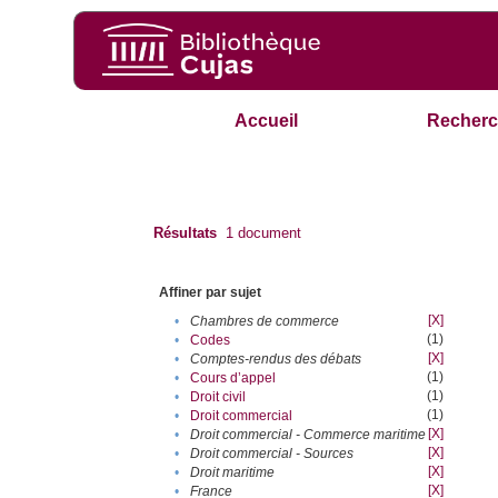
Accueil
Recherc
Résultats
1
document
Affiner par sujet
[X]
•
Chambres de commerce
(1)
•
Codes
[X]
•
Comptes-rendus des débats
(1)
•
Cours d’appel
(1)
•
Droit civil
(1)
•
Droit commercial
[X]
•
Droit commercial - Commerce maritime
[X]
•
Droit commercial - Sources
[X]
•
Droit maritime
[X]
•
France