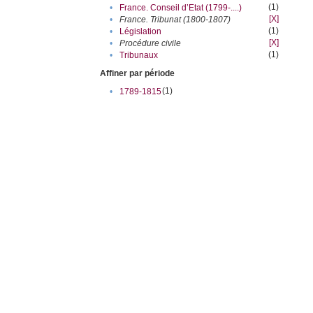
(1)
•
France. Conseil d’Etat (1799-....)
[X]
•
France. Tribunat (1800-1807)
(1)
•
Législation
[X]
•
Procédure civile
(1)
•
Tribunaux
Affiner par période
(1)
•
1789-1815