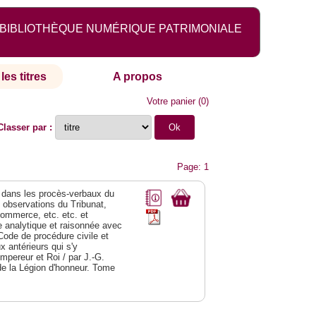
BIBLIOTHÈQUE NUMÉRIQUE PATRIMONIALE
les titres
A propos
Votre panier
(
0
)
Classer par :
Page: 1
dans les procès-verbaux du
s observations du Tribunat,
commerce, etc. etc. et
analytique et raisonnée avec
Code de procédure civile et
 antérieurs qui s'y
Empereur et Roi / par J.-G.
de la Légion d'honneur. Tome