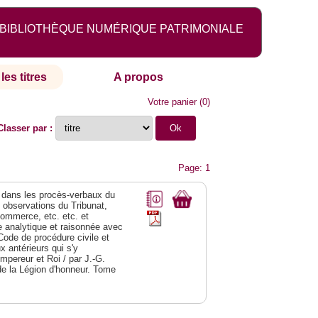
BIBLIOTHÈQUE NUMÉRIQUE PATRIMONIALE
les titres
A propos
Votre panier
(
0
)
Classer par :
Page: 1
dans les procès-verbaux du
s observations du Tribunat,
commerce, etc. etc. et
analytique et raisonnée avec
Code de procédure civile et
 antérieurs qui s'y
Empereur et Roi / par J.-G.
de la Légion d'honneur. Tome