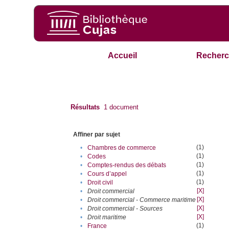
Accueil
Recherc
Résultats
1
document
Affiner par sujet
(1)
•
Chambres de commerce
(1)
•
Codes
(1)
•
Comptes-rendus des débats
(1)
•
Cours d’appel
(1)
•
Droit civil
[X]
•
Droit commercial
[X]
•
Droit commercial - Commerce maritime
[X]
•
Droit commercial - Sources
[X]
•
Droit maritime
(1)
•
France