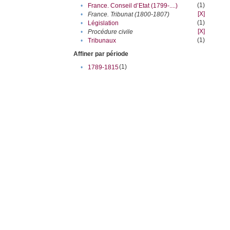
(1)
•
France. Conseil d’Etat (1799-....)
[X]
•
France. Tribunat (1800-1807)
(1)
•
Législation
[X]
•
Procédure civile
(1)
•
Tribunaux
Affiner par période
(1)
•
1789-1815