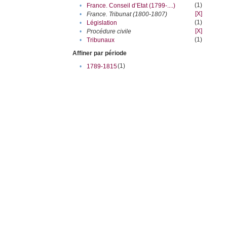
(1)
•
France. Conseil d’Etat (1799-....)
[X]
•
France. Tribunat (1800-1807)
(1)
•
Législation
[X]
•
Procédure civile
(1)
•
Tribunaux
Affiner par période
(1)
•
1789-1815