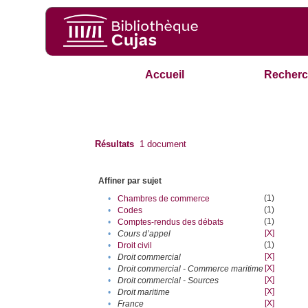
Accueil
Recherc
Résultats
1
document
Affiner par sujet
(1)
•
Chambres de commerce
(1)
•
Codes
(1)
•
Comptes-rendus des débats
[X]
•
Cours d’appel
(1)
•
Droit civil
[X]
•
Droit commercial
[X]
•
Droit commercial - Commerce maritime
[X]
•
Droit commercial - Sources
[X]
•
Droit maritime
[X]
•
France