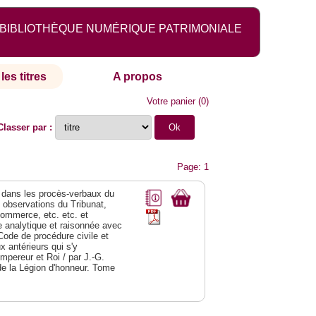
BIBLIOTHÈQUE NUMÉRIQUE PATRIMONIALE
les titres
A propos
Votre panier
(
0
)
Classer par :
Page: 1
dans les procès-verbaux du
s observations du Tribunat,
commerce, etc. etc. et
analytique et raisonnée avec
Code de procédure civile et
 antérieurs qui s'y
Empereur et Roi / par J.-G.
de la Légion d'honneur. Tome