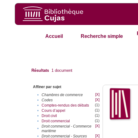
Accueil
Recherche simple
Résultats
1
document
Affiner par sujet
[X]
•
Chambres de commerce
[X]
•
Codes
(1)
•
Comptes-rendus des débats
(1)
•
Cours d’appel
(1)
•
Droit civil
(1)
•
Droit commercial
[X]
Droit commercial - Commerce
•
maritime
[X]
•
Droit commercial - Sources