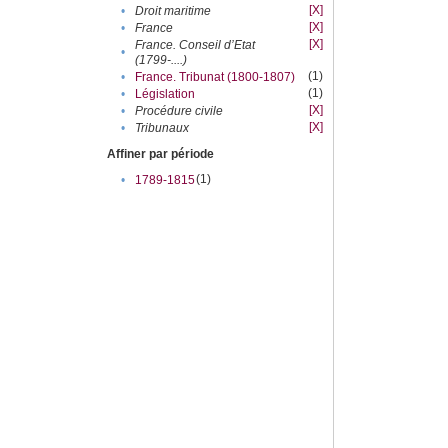
[X]
•
Droit maritime
[X]
•
France
[X]
France. Conseil d’Etat
•
(1799-....)
(1)
•
France. Tribunat (1800-1807)
(1)
•
Législation
[X]
•
Procédure civile
[X]
•
Tribunaux
Affiner par période
(1)
•
1789-1815