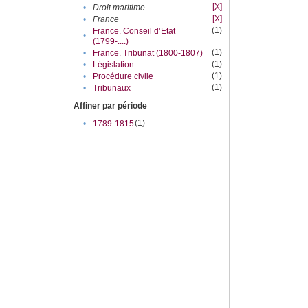
[X]
•
Droit maritime
[X]
•
France
(1)
France. Conseil d’Etat
•
(1799-....)
(1)
•
France. Tribunat (1800-1807)
(1)
•
Législation
(1)
•
Procédure civile
(1)
•
Tribunaux
Affiner par période
(1)
•
1789-1815