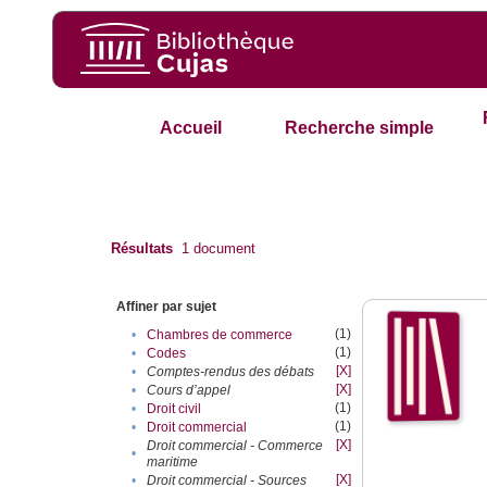
Accueil
Recherche simple
Résultats
1
document
Affiner par sujet
(1)
•
Chambres de commerce
(1)
•
Codes
[X]
•
Comptes-rendus des débats
[X]
•
Cours d’appel
(1)
•
Droit civil
(1)
•
Droit commercial
[X]
Droit commercial - Commerce
•
maritime
[X]
•
Droit commercial - Sources