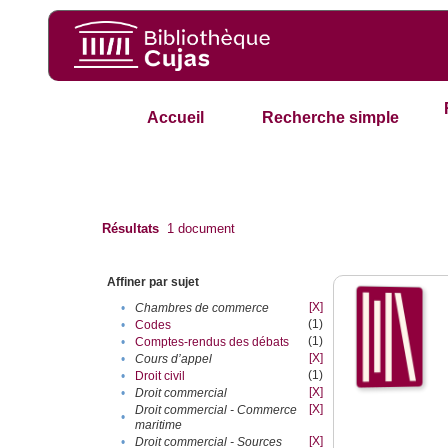
Accueil
Recherche simple
Résultats
1
document
Affiner par sujet
[X]
•
Chambres de commerce
(1)
•
Codes
(1)
•
Comptes-rendus des débats
[X]
•
Cours d’appel
(1)
•
Droit civil
[X]
•
Droit commercial
[X]
Droit commercial - Commerce
•
maritime
[X]
•
Droit commercial - Sources