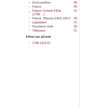
[X]
•
Droit maritime
[X]
•
France
(1)
France. Conseil d’Etat
•
(1799-....)
[X]
•
France. Tribunat (1800-1807)
(1)
•
Législation
[X]
•
Procédure civile
(1)
•
Tribunaux
Affiner par période
(1)
•
1789-1815