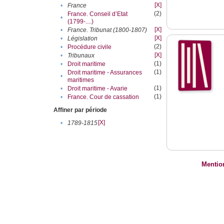
[X]
•
France
(2)
France. Conseil d’Etat
•
(1799-....)
[X]
•
France. Tribunat (1800-1807)
[X]
•
Législation
(2)
•
Procédure civile
[X]
•
Tribunaux
(1)
•
Droit maritime
(1)
Droit maritime - Assurances
•
maritimes
(1)
•
Droit maritime - Avarie
(1)
•
France. Cour de cassation
Affiner par période
[X]
•
1789-1815
Mentio