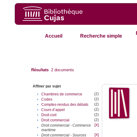
Accueil
Recherche simple
Résultats
2
documents
Affiner par sujet
(2)
•
Chambres de commerce
(2)
•
Codes
(2)
•
Comptes-rendus des débats
(2)
•
Cours d’appel
(2)
•
Droit civil
(2)
•
Droit commercial
[X]
Droit commercial - Commerce
•
maritime
[X]
•
Droit commercial - Sources