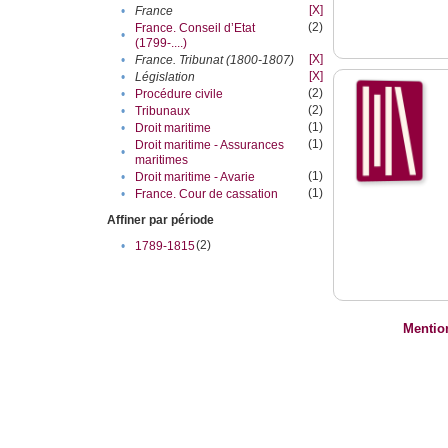
[X]
•
France
(2)
France. Conseil d’Etat
•
(1799-....)
[X]
•
France. Tribunat (1800-1807)
[X]
•
Législation
(2)
•
Procédure civile
(2)
•
Tribunaux
(1)
•
Droit maritime
(1)
Droit maritime - Assurances
•
maritimes
(1)
•
Droit maritime - Avarie
(1)
•
France. Cour de cassation
Affiner par période
(2)
•
1789-1815
Mentio