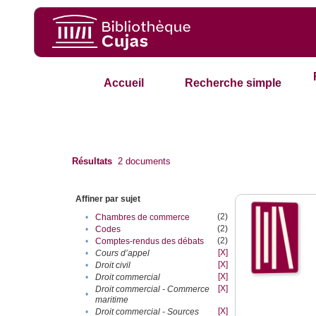
Accueil
Recherche simple
Résultats
2
documents
Affiner par sujet
(2)
•
Chambres de commerce
(2)
•
Codes
(2)
•
Comptes-rendus des débats
[X]
•
Cours d’appel
[X]
•
Droit civil
[X]
•
Droit commercial
[X]
Droit commercial - Commerce
•
maritime
[X]
•
Droit commercial - Sources