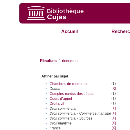
Accueil
Recherc
Résultats
1
document
Affiner par sujet
(1)
•
Chambres de commerce
[X]
•
Codes
(1)
•
Comptes-rendus des débats
(1)
•
Cours d’appel
(1)
•
Droit civil
[X]
•
Droit commercial
[X]
•
Droit commercial - Commerce maritime
[X]
•
Droit commercial - Sources
[X]
•
Droit maritime
[X]
•
France