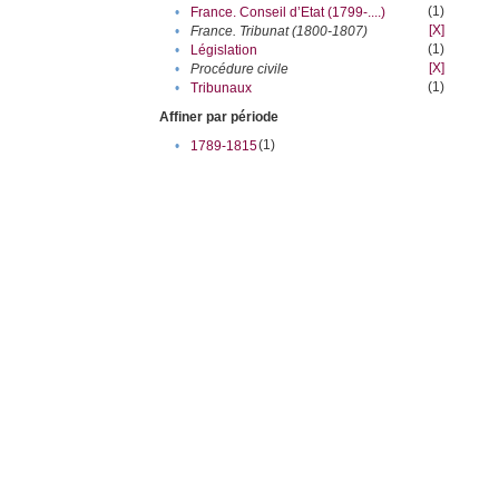
(1)
•
France. Conseil d’Etat (1799-....)
[X]
•
France. Tribunat (1800-1807)
(1)
•
Législation
[X]
•
Procédure civile
(1)
•
Tribunaux
Affiner par période
(1)
•
1789-1815