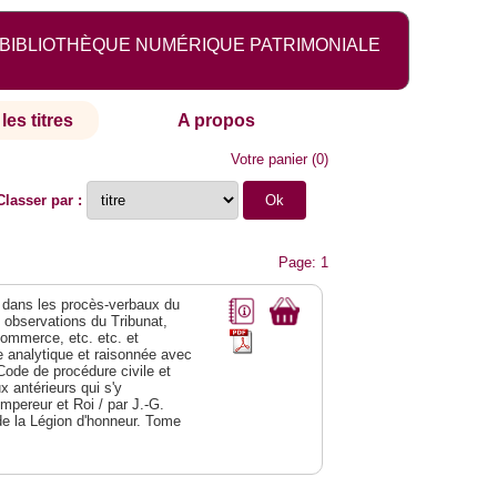
BIBLIOTHÈQUE NUMÉRIQUE PATRIMONIALE
les titres
A propos
Votre panier
(
0
)
Classer par :
Page: 1
dans les procès-verbaux du
s observations du Tribunat,
commerce, etc. etc. et
analytique et raisonnée avec
Code de procédure civile et
 antérieurs qui s'y
Empereur et Roi / par J.-G.
de la Légion d'honneur. Tome