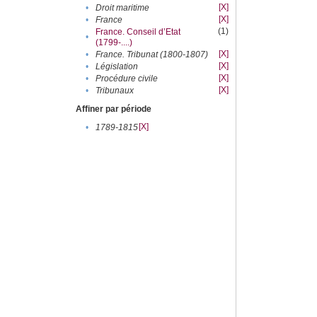
[X]
•
Droit maritime
[X]
•
France
(1)
France. Conseil d’Etat
•
(1799-....)
[X]
•
France. Tribunat (1800-1807)
[X]
•
Législation
[X]
•
Procédure civile
[X]
•
Tribunaux
Affiner par période
[X]
•
1789-1815