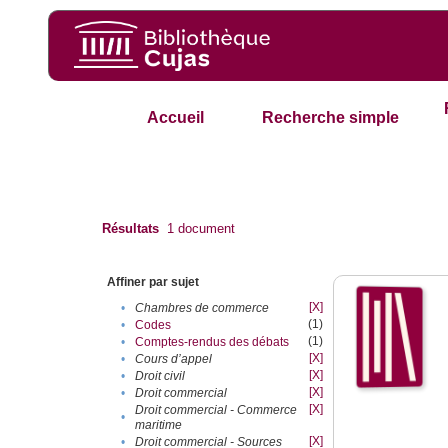
Accueil
Recherche simple
Résultats
1
document
Affiner par sujet
[X]
•
Chambres de commerce
(1)
•
Codes
(1)
•
Comptes-rendus des débats
[X]
•
Cours d’appel
[X]
•
Droit civil
[X]
•
Droit commercial
[X]
Droit commercial - Commerce
•
maritime
[X]
•
Droit commercial - Sources