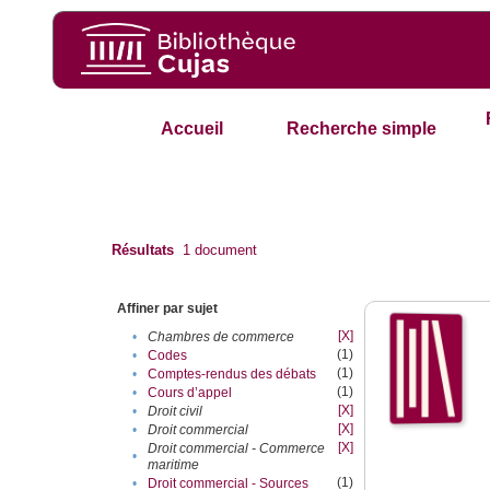
Accueil
Recherche simple
Résultats
1
document
Affiner par sujet
[X]
•
Chambres de commerce
(1)
•
Codes
(1)
•
Comptes-rendus des débats
(1)
•
Cours d’appel
[X]
•
Droit civil
[X]
•
Droit commercial
[X]
Droit commercial - Commerce
•
maritime
(1)
•
Droit commercial - Sources