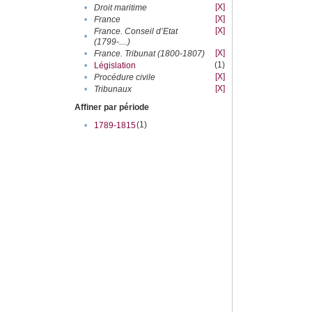
[X]
•
Droit maritime
[X]
•
France
[X]
France. Conseil d’Etat
•
(1799-....)
[X]
•
France. Tribunat (1800-1807)
(1)
•
Législation
[X]
•
Procédure civile
[X]
•
Tribunaux
Affiner par période
(1)
•
1789-1815