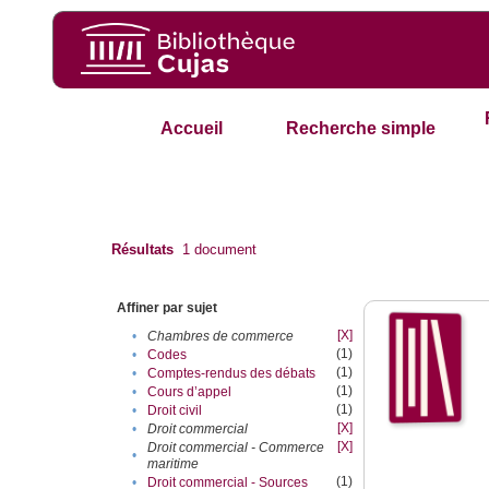
Accueil
Recherche simple
Résultats
1
document
Affiner par sujet
[X]
•
Chambres de commerce
(1)
•
Codes
(1)
•
Comptes-rendus des débats
(1)
•
Cours d’appel
(1)
•
Droit civil
[X]
•
Droit commercial
[X]
Droit commercial - Commerce
•
maritime
(1)
•
Droit commercial - Sources