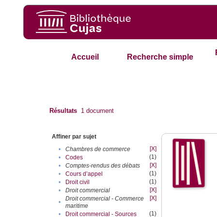
Accueil
Recherche simple
Résultats
1
document
Affiner par sujet
[X]
•
Chambres de commerce
(1)
•
Codes
[X]
•
Comptes-rendus des débats
(1)
•
Cours d’appel
(1)
•
Droit civil
[X]
•
Droit commercial
[X]
Droit commercial - Commerce
•
maritime
(1)
•
Droit commercial - Sources