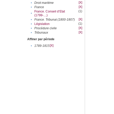
[X]
•
Droit maritime
[X]
•
France
(1)
France. Conseil d’Etat
•
(1799-....)
[X]
•
France. Tribunat (1800-1807)
(1)
•
Législation
[X]
•
Procédure civile
[X]
•
Tribunaux
Affiner par période
[X]
•
1789-1815