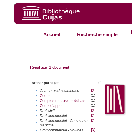
Accueil
Recherche simple
Résultats
1
document
Affiner par sujet
[X]
•
Chambres de commerce
(1)
•
Codes
(1)
•
Comptes-rendus des débats
(1)
•
Cours d’appel
[X]
•
Droit civil
[X]
•
Droit commercial
[X]
Droit commercial - Commerce
•
maritime
[X]
•
Droit commercial - Sources