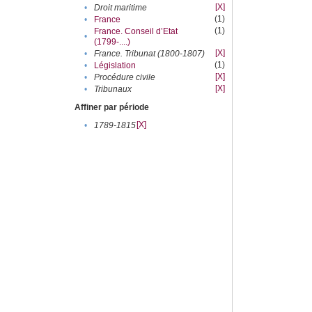
[X]
•
Droit maritime
(1)
•
France
(1)
France. Conseil d’Etat
•
(1799-....)
[X]
•
France. Tribunat (1800-1807)
(1)
•
Législation
[X]
•
Procédure civile
[X]
•
Tribunaux
Affiner par période
[X]
•
1789-1815