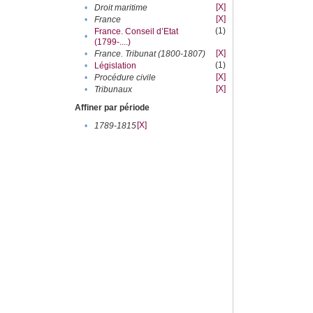
[X]
•
Droit maritime
[X]
•
France
(1)
France. Conseil d’Etat
•
(1799-....)
[X]
•
France. Tribunat (1800-1807)
(1)
•
Législation
[X]
•
Procédure civile
[X]
•
Tribunaux
Affiner par période
[X]
•
1789-1815