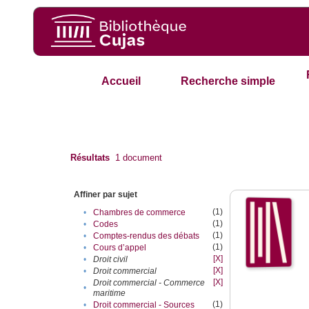
Accueil
Recherche simple
Résultats
1
document
Affiner par sujet
(1)
•
Chambres de commerce
(1)
•
Codes
(1)
•
Comptes-rendus des débats
(1)
•
Cours d’appel
[X]
•
Droit civil
[X]
•
Droit commercial
[X]
Droit commercial - Commerce
•
maritime
(1)
•
Droit commercial - Sources