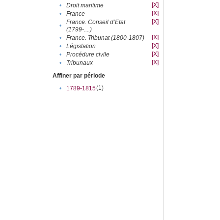
[X]
•
Droit maritime
[X]
•
France
[X]
France. Conseil d’Etat
•
(1799-....)
[X]
•
France. Tribunat (1800-1807)
[X]
•
Législation
[X]
•
Procédure civile
[X]
•
Tribunaux
Affiner par période
(1)
•
1789-1815