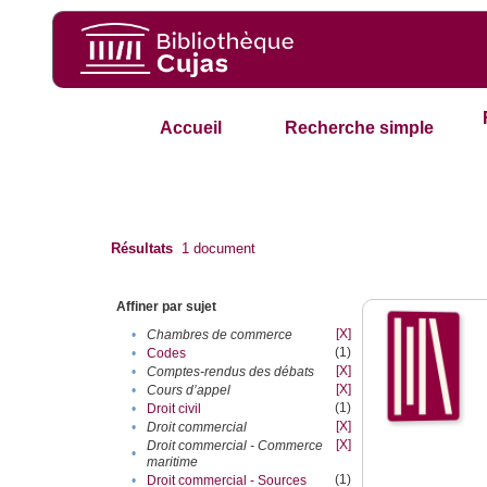
Accueil
Recherche simple
Résultats
1
document
Affiner par sujet
[X]
•
Chambres de commerce
(1)
•
Codes
[X]
•
Comptes-rendus des débats
[X]
•
Cours d’appel
(1)
•
Droit civil
[X]
•
Droit commercial
[X]
Droit commercial - Commerce
•
maritime
(1)
•
Droit commercial - Sources