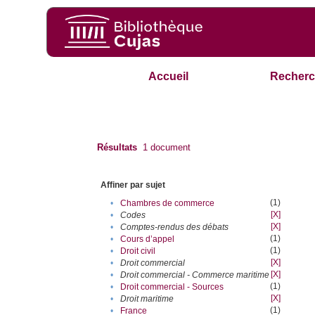
Accueil
Recherc
Résultats
1
document
Affiner par sujet
(1)
•
Chambres de commerce
[X]
•
Codes
[X]
•
Comptes-rendus des débats
(1)
•
Cours d’appel
(1)
•
Droit civil
[X]
•
Droit commercial
[X]
•
Droit commercial - Commerce maritime
(1)
•
Droit commercial - Sources
[X]
•
Droit maritime
(1)
•
France