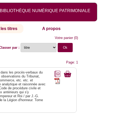
BIBLIOTHÈQUE NUMÉRIQUE PATRIMONIALE
les titres
A propos
Votre panier
(
0
)
Classer par :
Page: 1
dans les procès-verbaux du
s observations du Tribunat,
commerce, etc. etc. et
analytique et raisonnée avec
Code de procédure civile et
 antérieurs qui s'y
Empereur et Roi / par J.-G.
de la Légion d'honneur. Tome