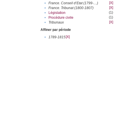
[X]
•
France. Conseil d’Etat (1799-....)
[X]
•
France. Tribunat (1800-1807)
(1)
•
Législation
(1)
•
Procédure civile
[X]
•
Tribunaux
Affiner par période
[X]
•
1789-1815