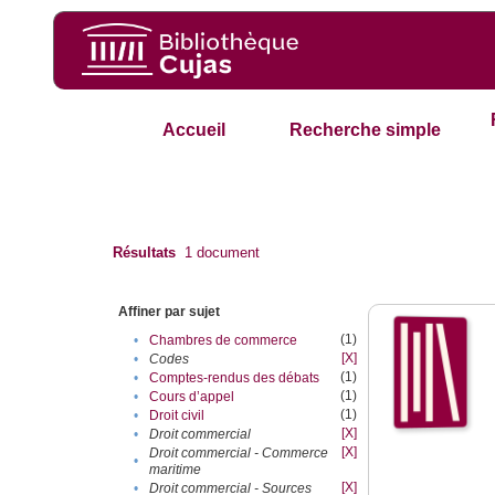
Accueil
Recherche simple
Résultats
1
document
Affiner par sujet
(1)
•
Chambres de commerce
[X]
•
Codes
(1)
•
Comptes-rendus des débats
(1)
•
Cours d’appel
(1)
•
Droit civil
[X]
•
Droit commercial
[X]
Droit commercial - Commerce
•
maritime
[X]
•
Droit commercial - Sources