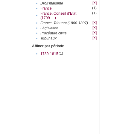
[X]
•
Droit maritime
(1)
•
France
(1)
France. Conseil d’Etat
•
(1799-....)
[X]
•
France. Tribunat (1800-1807)
[X]
•
Législation
[X]
•
Procédure civile
[X]
•
Tribunaux
Affiner par période
(1)
•
1789-1815