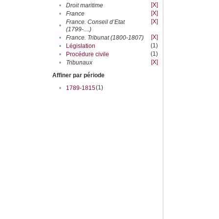
[X]
•
Droit maritime
[X]
•
France
[X]
France. Conseil d’Etat
•
(1799-....)
[X]
•
France. Tribunat (1800-1807)
(1)
•
Législation
(1)
•
Procédure civile
[X]
•
Tribunaux
Affiner par période
(1)
•
1789-1815