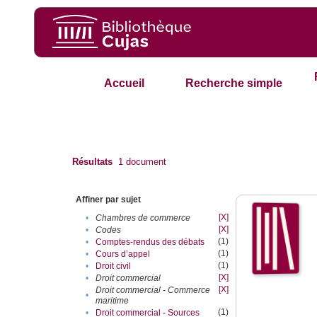
Accueil
Recherche simple
Résultats
1
document
Affiner par sujet
[X]
•
Chambres de commerce
[X]
•
Codes
(1)
•
Comptes-rendus des débats
(1)
•
Cours d’appel
(1)
•
Droit civil
[X]
•
Droit commercial
[X]
Droit commercial - Commerce
•
maritime
(1)
•
Droit commercial - Sources