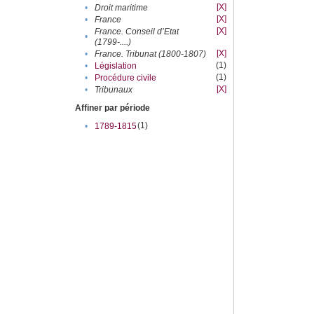
[X]
•
Droit maritime
[X]
•
France
[X]
France. Conseil d’Etat
•
(1799-....)
[X]
•
France. Tribunat (1800-1807)
(1)
•
Législation
(1)
•
Procédure civile
[X]
•
Tribunaux
Affiner par période
(1)
•
1789-1815