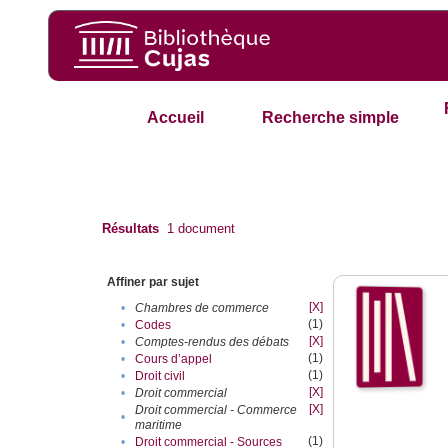
Accueil
Recherche simple
Résultats
1
document
Affiner par sujet
[X]
•
Chambres de commerce
(1)
•
Codes
[X]
•
Comptes-rendus des débats
(1)
•
Cours d’appel
(1)
•
Droit civil
[X]
•
Droit commercial
[X]
Droit commercial - Commerce
•
maritime
(1)
•
Droit commercial - Sources