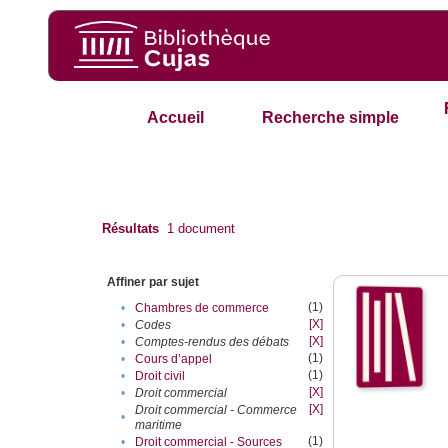
Accueil
Recherche simple
Résultats
1
document
Affiner par sujet
(1)
•
Chambres de commerce
[X]
•
Codes
[X]
•
Comptes-rendus des débats
(1)
•
Cours d’appel
(1)
•
Droit civil
[X]
•
Droit commercial
[X]
Droit commercial - Commerce
•
maritime
(1)
•
Droit commercial - Sources