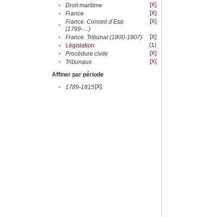
[X]
•
Droit maritime
[X]
•
France
[X]
France. Conseil d’Etat
•
(1799-....)
[X]
•
France. Tribunat (1800-1807)
(1)
•
Législation
[X]
•
Procédure civile
[X]
•
Tribunaux
Affiner par période
[X]
•
1789-1815