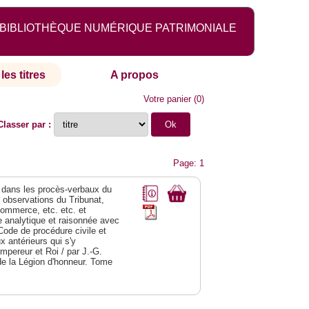
BIBLIOTHÈQUE NUMÉRIQUE PATRIMONIALE
les titres
A propos
Votre panier
(
0
)
Classer par :
Page: 1
dans les procès-verbaux du
s observations du Tribunat,
commerce, etc. etc. et
analytique et raisonnée avec
Code de procédure civile et
 antérieurs qui s'y
Empereur et Roi / par J.-G.
de la Légion d'honneur. Tome