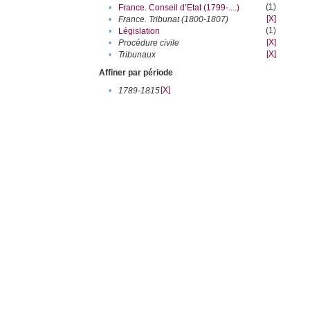
(1)
•
France. Conseil d’Etat (1799-....)
[X]
•
France. Tribunat (1800-1807)
(1)
•
Législation
[X]
•
Procédure civile
[X]
•
Tribunaux
Affiner par période
[X]
•
1789-1815