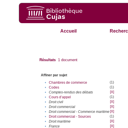
Accueil
Recherc
Résultats
1
document
Affiner par sujet
(1)
•
Chambres de commerce
(1)
•
Codes
[X]
•
Comptes-rendus des débats
(1)
•
Cours d’appel
[X]
•
Droit civil
[X]
•
Droit commercial
[X]
•
Droit commercial - Commerce maritime
(1)
•
Droit commercial - Sources
[X]
•
Droit maritime
[X]
•
France