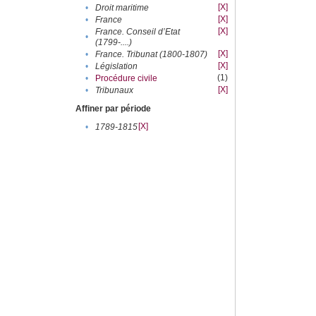
[X]
•
Droit maritime
[X]
•
France
[X]
France. Conseil d’Etat
•
(1799-....)
[X]
•
France. Tribunat (1800-1807)
[X]
•
Législation
(1)
•
Procédure civile
[X]
•
Tribunaux
Affiner par période
[X]
•
1789-1815