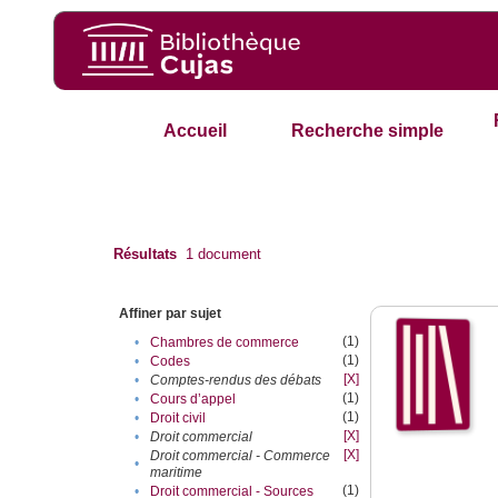
Accueil
Recherche simple
Résultats
1
document
Affiner par sujet
(1)
•
Chambres de commerce
(1)
•
Codes
[X]
•
Comptes-rendus des débats
(1)
•
Cours d’appel
(1)
•
Droit civil
[X]
•
Droit commercial
[X]
Droit commercial - Commerce
•
maritime
(1)
•
Droit commercial - Sources