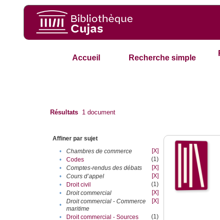
Accueil
Recherche simple
Résultats
1
document
Affiner par sujet
[X]
•
Chambres de commerce
(1)
•
Codes
[X]
•
Comptes-rendus des débats
[X]
•
Cours d’appel
(1)
•
Droit civil
[X]
•
Droit commercial
[X]
Droit commercial - Commerce
•
maritime
(1)
•
Droit commercial - Sources