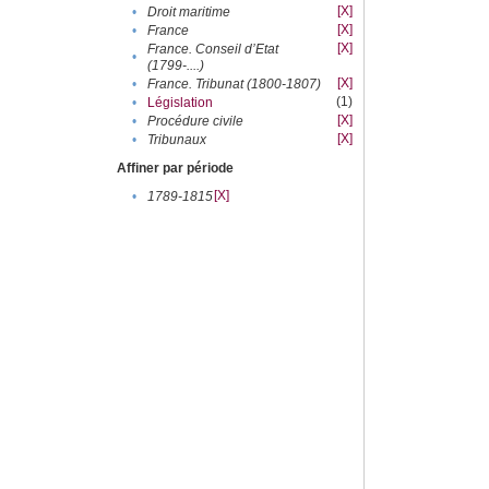
[X]
•
Droit maritime
[X]
•
France
[X]
France. Conseil d’Etat
•
(1799-....)
[X]
•
France. Tribunat (1800-1807)
(1)
•
Législation
[X]
•
Procédure civile
[X]
•
Tribunaux
Affiner par période
[X]
•
1789-1815