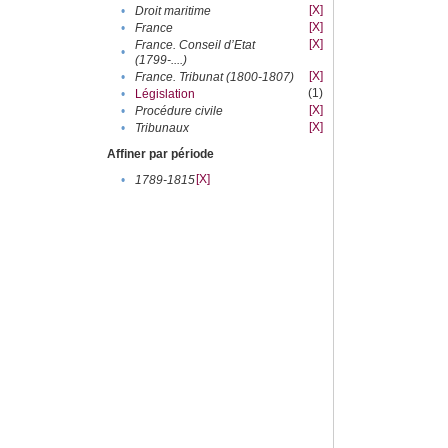
[X]
•
Droit maritime
[X]
•
France
[X]
France. Conseil d’Etat
•
(1799-....)
[X]
•
France. Tribunat (1800-1807)
(1)
•
Législation
[X]
•
Procédure civile
[X]
•
Tribunaux
Affiner par période
[X]
•
1789-1815