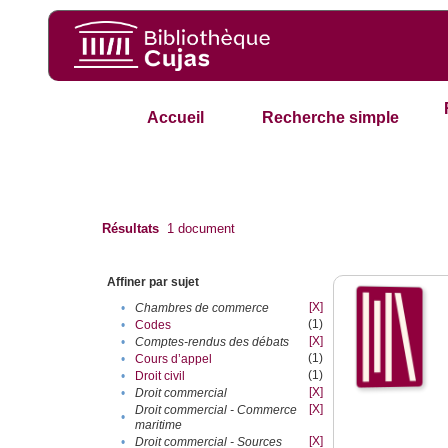
Accueil
Recherche simple
Résultats
1
document
Affiner par sujet
[X]
•
Chambres de commerce
(1)
•
Codes
[X]
•
Comptes-rendus des débats
(1)
•
Cours d’appel
(1)
•
Droit civil
[X]
•
Droit commercial
[X]
Droit commercial - Commerce
•
maritime
[X]
•
Droit commercial - Sources