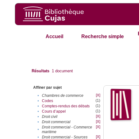
Accueil
Recherche simple
Résultats
1
document
Affiner par sujet
[X]
•
Chambres de commerce
(1)
•
Codes
(1)
•
Comptes-rendus des débats
(1)
•
Cours d’appel
[X]
•
Droit civil
[X]
•
Droit commercial
[X]
Droit commercial - Commerce
•
maritime
[X]
•
Droit commercial - Sources