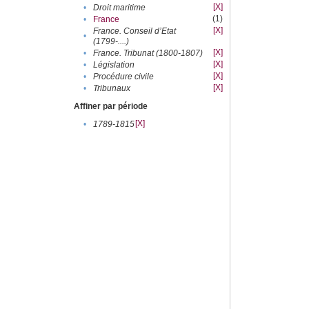
[X]
•
Droit maritime
(1)
•
France
[X]
France. Conseil d’Etat
•
(1799-....)
[X]
•
France. Tribunat (1800-1807)
[X]
•
Législation
[X]
•
Procédure civile
[X]
•
Tribunaux
Affiner par période
[X]
•
1789-1815