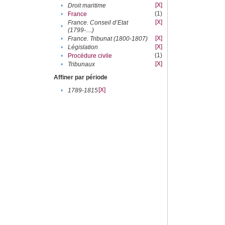
[X]
•
Droit maritime
(1)
•
France
[X]
France. Conseil d’Etat
•
(1799-....)
[X]
•
France. Tribunat (1800-1807)
[X]
•
Législation
(1)
•
Procédure civile
[X]
•
Tribunaux
Affiner par période
[X]
•
1789-1815