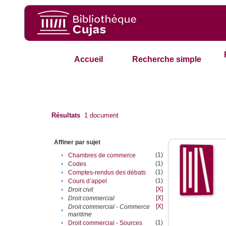
Accueil
Recherche simple
Résultats
1
document
Affiner par sujet
(1)
•
Chambres de commerce
(1)
•
Codes
(1)
•
Comptes-rendus des débats
(1)
•
Cours d’appel
[X]
•
Droit civil
[X]
•
Droit commercial
[X]
Droit commercial - Commerce
•
maritime
(1)
•
Droit commercial - Sources