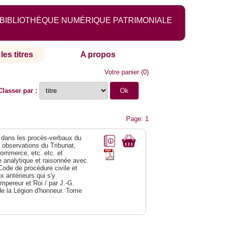
BIBLIOTHÈQUE NUMÉRIQUE PATRIMONIALE
les titres
A propos
Votre panier
(
0
)
Classer par :
Page: 1
dans les procès-verbaux du
s observations du Tribunat,
commerce, etc. etc. et
analytique et raisonnée avec
Code de procédure civile et
 antérieurs qui s'y
Empereur et Roi / par J.-G.
de la Légion d'honneur. Tome