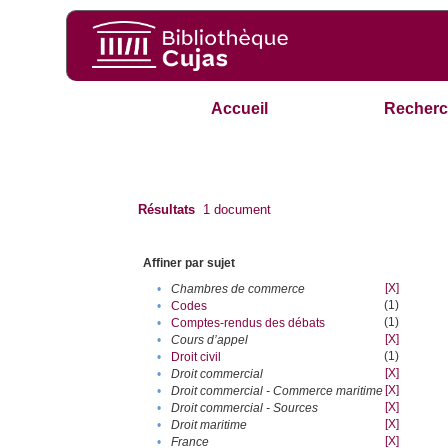
Accueil
Recherc
Résultats
1
document
Affiner par sujet
[X]
•
Chambres de commerce
(1)
•
Codes
(1)
•
Comptes-rendus des débats
[X]
•
Cours d’appel
(1)
•
Droit civil
[X]
•
Droit commercial
[X]
•
Droit commercial - Commerce maritime
[X]
•
Droit commercial - Sources
[X]
•
Droit maritime
[X]
•
France