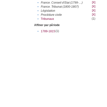
[X]
•
France. Conseil d’Etat (1799-....)
[X]
•
France. Tribunat (1800-1807)
[X]
•
Législation
[X]
•
Procédure civile
(1)
•
Tribunaux
Affiner par période
(1)
•
1789-1815