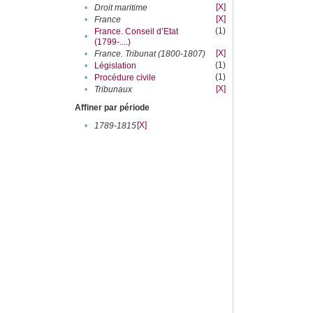
[X]
•
Droit maritime
[X]
•
France
(1)
France. Conseil d’Etat
•
(1799-....)
[X]
•
France. Tribunat (1800-1807)
(1)
•
Législation
(1)
•
Procédure civile
[X]
•
Tribunaux
Affiner par période
[X]
•
1789-1815