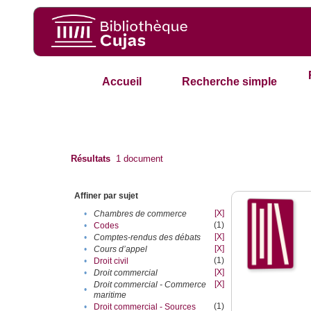
Accueil
Recherche simple
Résultats
1
document
Affiner par sujet
[X]
•
Chambres de commerce
(1)
•
Codes
[X]
•
Comptes-rendus des débats
[X]
•
Cours d’appel
(1)
•
Droit civil
[X]
•
Droit commercial
[X]
Droit commercial - Commerce
•
maritime
(1)
•
Droit commercial - Sources