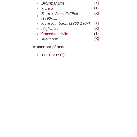
[X]
•
Droit maritime
(1)
•
France
[X]
France. Conseil d’Etat
•
(1799-....)
[X]
•
France. Tribunat (1800-1807)
[X]
•
Législation
(1)
•
Procédure civile
[X]
•
Tribunaux
Affiner par période
(1)
•
1789-1815