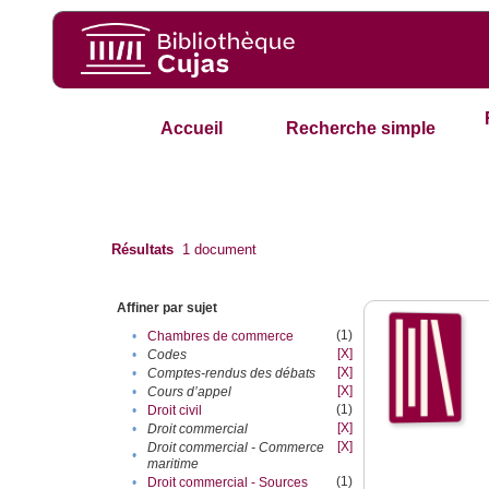
Accueil
Recherche simple
Résultats
1
document
Affiner par sujet
(1)
•
Chambres de commerce
[X]
•
Codes
[X]
•
Comptes-rendus des débats
[X]
•
Cours d’appel
(1)
•
Droit civil
[X]
•
Droit commercial
[X]
Droit commercial - Commerce
•
maritime
(1)
•
Droit commercial - Sources