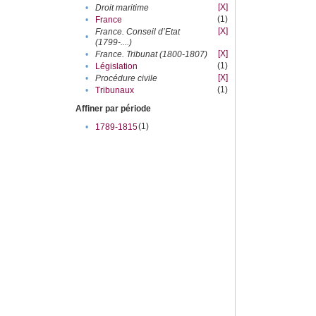
[X]
•
Droit maritime
(1)
•
France
[X]
France. Conseil d’Etat
•
(1799-....)
[X]
•
France. Tribunat (1800-1807)
(1)
•
Législation
[X]
•
Procédure civile
(1)
•
Tribunaux
Affiner par période
(1)
•
1789-1815