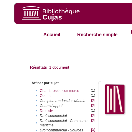
Accueil
Recherche simple
Résultats
1
document
Affiner par sujet
(1)
•
Chambres de commerce
(1)
•
Codes
[X]
•
Comptes-rendus des débats
[X]
•
Cours d’appel
(1)
•
Droit civil
[X]
•
Droit commercial
[X]
Droit commercial - Commerce
•
maritime
[X]
•
Droit commercial - Sources