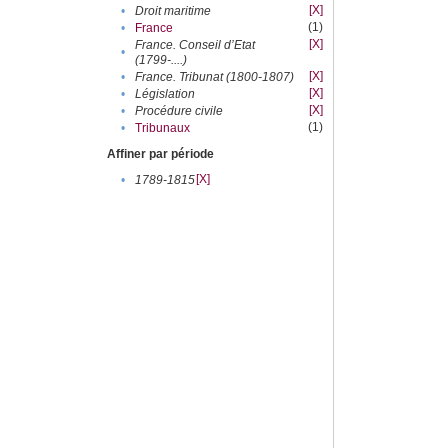
[X]
•
Droit maritime
(1)
•
France
[X]
France. Conseil d’Etat
•
(1799-....)
[X]
•
France. Tribunat (1800-1807)
[X]
•
Législation
[X]
•
Procédure civile
(1)
•
Tribunaux
Affiner par période
[X]
•
1789-1815