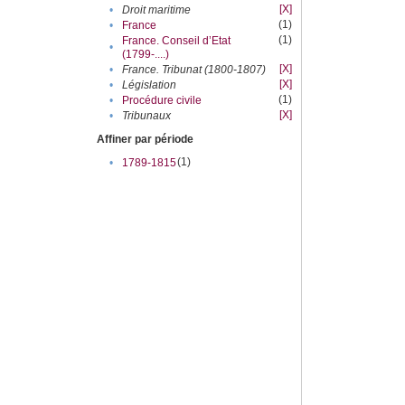
[X]
•
Droit maritime
(1)
•
France
(1)
France. Conseil d’Etat
•
(1799-....)
[X]
•
France. Tribunat (1800-1807)
[X]
•
Législation
(1)
•
Procédure civile
[X]
•
Tribunaux
Affiner par période
(1)
•
1789-1815