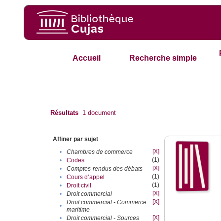
Accueil
Recherche simple
Résultats
1
document
Affiner par sujet
[X]
•
Chambres de commerce
(1)
•
Codes
[X]
•
Comptes-rendus des débats
(1)
•
Cours d’appel
(1)
•
Droit civil
[X]
•
Droit commercial
[X]
Droit commercial - Commerce
•
maritime
[X]
•
Droit commercial - Sources