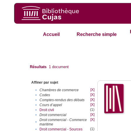
Accueil
Recherche simple
Résultats
1
document
Affiner par sujet
[X]
•
Chambres de commerce
[X]
•
Codes
[X]
•
Comptes-rendus des débats
[X]
•
Cours d’appel
(1)
•
Droit civil
[X]
•
Droit commercial
[X]
Droit commercial - Commerce
•
maritime
(1)
•
Droit commercial - Sources