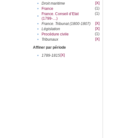
[X]
•
Droit maritime
(1)
•
France
(1)
France. Conseil d’Etat
•
(1799-....)
[X]
•
France. Tribunat (1800-1807)
[X]
•
Législation
(1)
•
Procédure civile
[X]
•
Tribunaux
Affiner par période
[X]
•
1789-1815